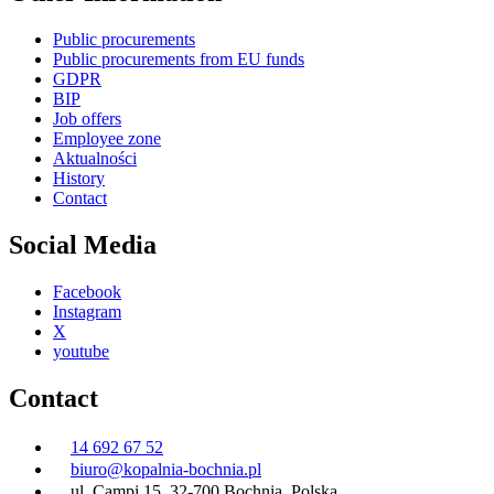
Public procurements
Public procurements from EU funds
GDPR
BIP
Job offers
Employee zone
Aktualności
History
Contact
Social Media
Facebook
Instagram
X
youtube
Contact
14 692 67 52
biuro@kopalnia-bochnia.pl
ul. Campi 15, 32-700 Bochnia, Polska