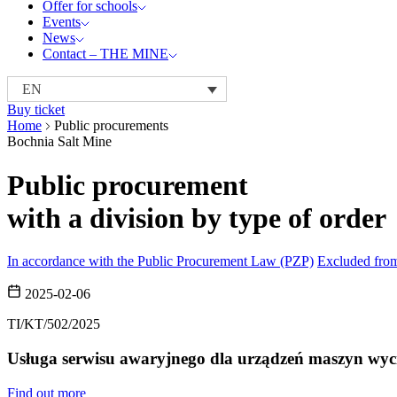
Offer for schools
Events
News
Contact – THE MINE
EN
Buy ticket
Home
Public procurements
Bochnia Salt Mine
Public procurement
with a division by type of order
In accordance with the Public Procurement Law (PZP)
Excluded fro
2025-02-06
TI/KT/502/2025
Usługa serwisu awaryjnego dla urządzeń maszyn wyci
Find out more