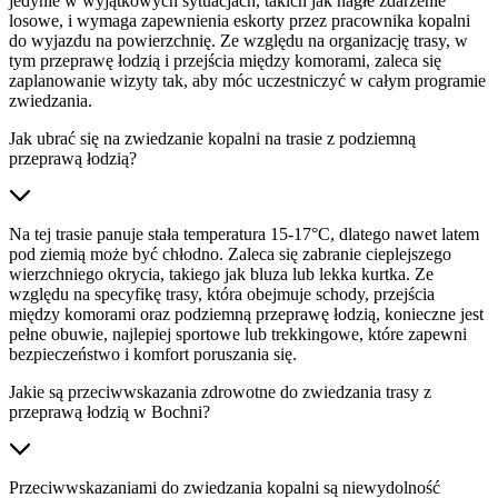
jedynie w wyjątkowych sytuacjach, takich jak nagłe zdarzenie
losowe, i wymaga zapewnienia eskorty przez pracownika kopalni
do wyjazdu na powierzchnię. Ze względu na organizację trasy, w
tym przeprawę łodzią i przejścia między komorami, zaleca się
zaplanowanie wizyty tak, aby móc uczestniczyć w całym programie
zwiedzania.
Jak ubrać się na zwiedzanie kopalni na trasie z podziemną
przeprawą łodzią?
Na tej trasie panuje stała temperatura 15-17°C, dlatego nawet latem
pod ziemią może być chłodno. Zaleca się zabranie cieplejszego
wierzchniego okrycia, takiego jak bluza lub lekka kurtka. Ze
względu na specyfikę trasy, która obejmuje schody, przejścia
między komorami oraz podziemną przeprawę łodzią, konieczne jest
pełne obuwie, najlepiej sportowe lub trekkingowe, które zapewni
bezpieczeństwo i komfort poruszania się.
Jakie są przeciwwskazania zdrowotne do zwiedzania trasy z
przeprawą łodzią w Bochni?
Przeciwwskazaniami do zwiedzania kopalni są niewydolność