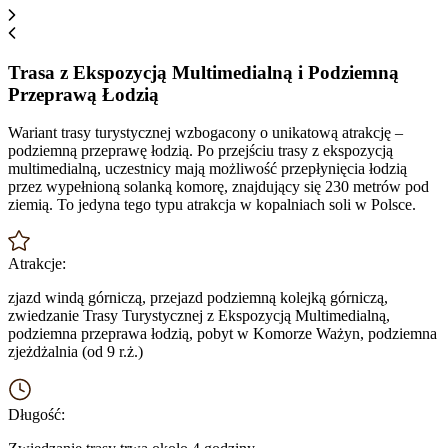
Trasa z Ekspozycją Multimedialną i
Podziemną
Przeprawą Łodzią
Wariant trasy turystycznej wzbogacony o unikatową atrakcję –
podziemną przeprawę łodzią. Po przejściu trasy z ekspozycją
multimedialną, uczestnicy mają możliwość przepłynięcia łodzią
przez wypełnioną solanką komorę, znajdujący się 230 metrów pod
ziemią. To jedyna tego typu atrakcja w kopalniach soli w Polsce.
Atrakcje:
zjazd windą górniczą, przejazd podziemną kolejką górniczą,
zwiedzanie Trasy Turystycznej z Ekspozycją Multimedialną,
podziemna przeprawa łodzią, pobyt w Komorze Ważyn, podziemna
zjeżdżalnia (od 9 r.ż.)
Długość: