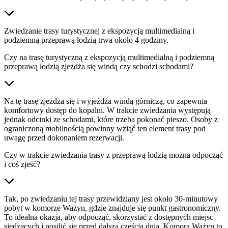
Zwiedzanie trasy turystycznej z ekspozycją multimedialną i
podziemną przeprawą łodzią trwa około 4 godziny.
Czy na trasę turystyczną z ekspozycją multimedialną i podziemną
przeprawą łodzią zjeżdża się windą czy schodzi schodami?
Na tę trasę zjeżdża się i wyjeżdża windą górniczą, co zapewnia
komfortowy dostęp do kopalni. W trakcie zwiedzania występują
jednak odcinki ze schodami, które trzeba pokonać pieszo. Osoby z
ograniczoną mobilnością powinny wziąć ten element trasy pod
uwagę przed dokonaniem rezerwacji.
Czy w trakcie zwiedzania trasy z przeprawą łodzią można odpocząć
i coś zjeść?
Tak, po zwiedzaniu tej trasy przewidziany jest około 30-minutowy
pobyt w komorze Ważyn, gdzie znajduje się punkt gastronomiczny.
To idealna okazja, aby odpocząć, skorzystać z dostępnych miejsc
siedzących i posilić się przed dalszą częścią dnia. Komora Ważyn to