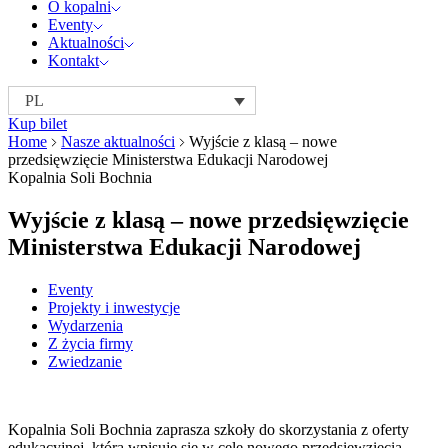
O kopalni
Eventy
Aktualności
Kontakt
PL
Kup bilet
Home
Nasze aktualności
Wyjście z klasą – nowe
przedsięwzięcie Ministerstwa Edukacji Narodowej
Kopalnia Soli Bochnia
Wyjście z klasą – nowe przedsięwzięcie
Ministerstwa Edukacji Narodowej
Eventy
Projekty i inwestycje
Wydarzenia
Z życia firmy
Zwiedzanie
Kopalnia Soli Bochnia zaprasza szkoły do skorzystania z oferty
edukacyjnej, która wpisuje się w cele nowego przedsięwzięcia