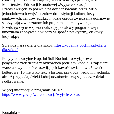
Ministerstwa Edukacji Narodowej „Wyjście z klasą”.
Przedsięwzięcie to pozwala na dofinansowanie przez MEN
jednodniowych wyjść uczniów do instytucji kultury, instytucji
naukowych, centrów edukacji, gdzie oprócz zwiedzania uczniowie
skorzystają z warsztatów lub programu interaktywnego.
Przedsięwzięcie wspiera realizację podstawy programowej i
umożliwia zdobywanie wiedzy w sposób praktyczny, ciekawy i
inspirujący.
Sprawdź naszą ofertę dla szkół:
https://kopalnia-bochnia.pl/oferta-
dla-szkol/
Pobyty edukacyjne Kopalni Soli Bochnia to wyjątkowe
połączenie zwiedzania zabytkowych podziemi kopalni z zajęciami
warsztatowymi, które rozwijają ciekawość świata i wrażliwość
kulturową. To nie tylko lekcja historii, przyrody, geologii i techniki,
ale też przygoda, dzięki której uczniowie uczą się poprzez działanie
i odkrywanie.
Więcej informacji o programie MEN:
https://www.gov.pl/web/edukacja/wyjscie-z-klasa
Kopalnia soli