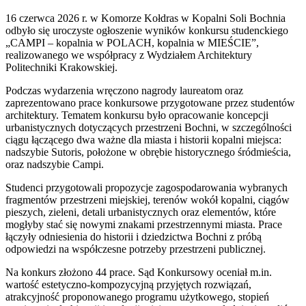
16 czerwca 2026 r. w Komorze Kołdras w Kopalni Soli Bochnia
odbyło się uroczyste ogłoszenie wyników konkursu studenckiego
„CAMPI – kopalnia w POLACH, kopalnia w MIEŚCIE”,
realizowanego we współpracy z Wydziałem Architektury
Politechniki Krakowskiej.
Podczas wydarzenia wręczono nagrody laureatom oraz
zaprezentowano prace konkursowe przygotowane przez studentów
architektury. Tematem konkursu było opracowanie koncepcji
urbanistycznych dotyczących przestrzeni Bochni, w szczególności
ciągu łączącego dwa ważne dla miasta i historii kopalni miejsca:
nadszybie Sutoris, położone w obrębie historycznego śródmieścia,
oraz nadszybie Campi.
Studenci przygotowali propozycje zagospodarowania wybranych
fragmentów przestrzeni miejskiej, terenów wokół kopalni, ciągów
pieszych, zieleni, detali urbanistycznych oraz elementów, które
mogłyby stać się nowymi znakami przestrzennymi miasta. Prace
łączyły odniesienia do historii i dziedzictwa Bochni z próbą
odpowiedzi na współczesne potrzeby przestrzeni publicznej.
Na konkurs złożono 44 prace. Sąd Konkursowy oceniał m.in.
wartość estetyczno-kompozycyjną przyjętych rozwiązań,
atrakcyjność proponowanego programu użytkowego, stopień