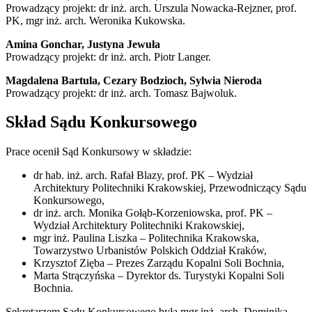
Prowadzący projekt: dr inż. arch. Urszula Nowacka-Rejzner, prof.
PK, mgr inż. arch. Weronika Kukowska.
Amina Gonchar, Justyna Jewuła
Prowadzący projekt: dr inż. arch. Piotr Langer.
Magdalena Bartula, Cezary Bodzioch, Sylwia Nieroda
Prowadzący projekt: dr inż. arch. Tomasz Bajwoluk.
Skład Sądu Konkursowego
Prace ocenił Sąd Konkursowy w składzie:
dr hab. inż. arch. Rafał Blazy, prof. PK – Wydział
Architektury Politechniki Krakowskiej, Przewodniczący Sądu
Konkursowego,
dr inż. arch. Monika Gołąb-Korzeniowska, prof. PK –
Wydział Architektury Politechniki Krakowskiej,
mgr inż. Paulina Liszka – Politechnika Krakowska,
Towarzystwo Urbanistów Polskich Oddział Kraków,
Krzysztof Zięba – Prezes Zarządu Kopalni Soli Bochnia,
Marta Strączyńska – Dyrektor ds. Turystyki Kopalni Soli
Bochnia.
Sekretarzem Sądu Konkursowego była mgr inż. arch. Dominika