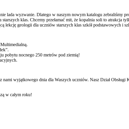
o nie lada wyzwanie. Dlatego w naszym nowym katalogu zebraliśmy pro
starszych klas. Chcemy przełamać mit, że kopalnia soli to atrakcja ty
cą lekcję geologii dla uczniów starszych klas szkół podstawowych i sz
 Multimedialną.
dek”.
ju pobytu nocnego 250 metrów pod ziemią!
acyjnych.
z nami wyjątkowego dnia dla Waszych uczniów. Nasz Dział Obsługi Kl
szą w całym roku!