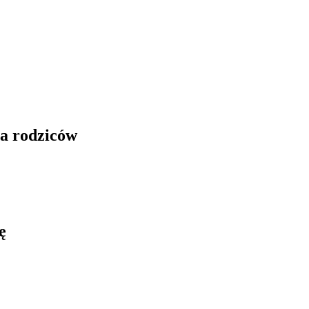
la rodziców
ę