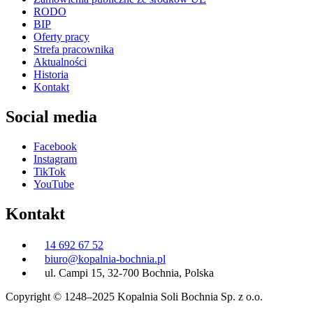
RODO
BIP
Oferty pracy
Strefa pracownika
Aktualności
Historia
Kontakt
Social media
Facebook
Instagram
TikTok
YouTube
Kontakt
14 692 67 52
biuro@kopalnia-bochnia.pl
ul. Campi 15, 32-700 Bochnia, Polska
Copyright © 1248–2025 Kopalnia Soli Bochnia Sp. z o.o.