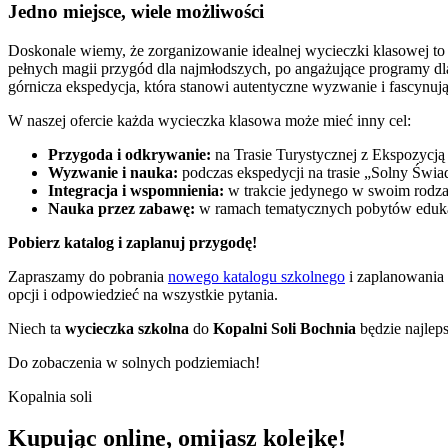
Jedno miejsce, wiele możliwości
Doskonale wiemy, że zorganizowanie idealnej wycieczki klasowej t
pełnych magii przygód dla najmłodszych, po angażujące programy dla 
górnicza ekspedycja, która stanowi autentyczne wyzwanie i fascynują
W naszej ofercie każda wycieczka klasowa może mieć inny cel:
Przygoda i odkrywanie:
na Trasie Turystycznej z Ekspozycją
Wyzwanie i nauka:
podczas ekspedycji na trasie „Solny Świa
Integracja i wspomnienia:
w trakcie jedynego w swoim rodza
Nauka przez zabawę:
w ramach tematycznych pobytów eduk
Pobierz katalog i zaplanuj przygodę!
Zapraszamy do pobrania
nowego katalogu szkolnego
i zaplanowania 
opcji i odpowiedzieć na wszystkie pytania.
Niech ta
wycieczka szkolna
do
Kopalni Soli Bochnia
będzie najlep
Do zobaczenia w solnych podziemiach!
Kopalnia soli
Kupując online, omijasz
kolejkę!