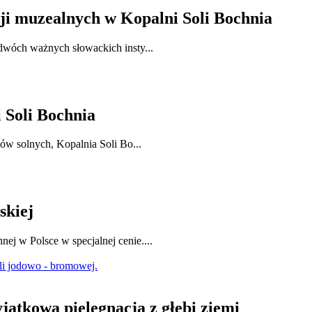
cji muzealnych w Kopalni Soli Bochnia
dwóch ważnych słowackich insty...
i Soli Bochnia
ków solnych, Kopalnia Soli Bo...
skiej
j w Polsce w specjalnej cenie....
jątkowa pielęgnacja z głębi ziemi