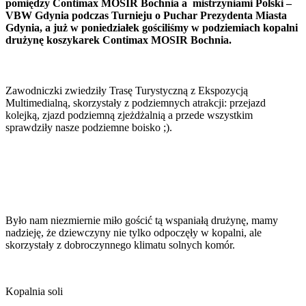
pomiędzy Contimax MOSIR Bochnia a mistrzyniami Polski –
VBW Gdynia podczas Turnieju o Puchar Prezydenta Miasta
Gdynia, a już w poniedziałek gościliśmy w podziemiach kopalni
drużynę koszykarek Contimax MOSIR Bochnia.
Zawodniczki zwiedziły Trasę Turystyczną z Ekspozycją
Multimedialną, skorzystały z podziemnych atrakcji: przejazd
kolejką, zjazd podziemną zjeżdżalnią a przede wszystkim
sprawdziły nasze podziemne boisko ;).
Było nam niezmiernie miło gościć tą wspaniałą drużynę, mamy
nadzieję, że dziewczyny nie tylko odpoczęły w kopalni, ale
skorzystały z dobroczynnego klimatu solnych komór.
Kopalnia soli