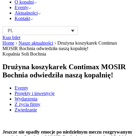
O kopalni
Eventy
Aktualności
Kontakt
PL
Kup bilet
Home
Nasze aktualności
Drużyna koszykarek Contimax
MOSIR Bochnia odwiedziła naszą kopalnię!
Kopalnia Soli Bochnia
Drużyna koszykarek Contimax MOSIR
Bochnia odwiedziła naszą kopalnię!
Eventy
Projekty i inwestycje
Wydarzenia
Z życia firmy
Zwiedzanie
Jeszcze nie opadły emocje po niedzielnym meczu rozgrywanym